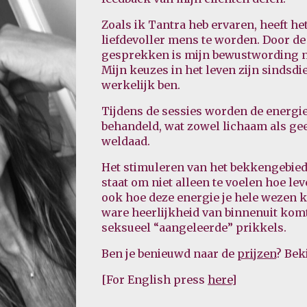
Zoals ik Tantra heb ervaren, heeft 
liefdevoller mens te worden. Door d
gesprekken is mijn bewustwording na
Mijn keuzes in het leven zijn sindsd
werkelijk ben.
Tijdens de sessies worden de energi
behandeld, wat zowel lichaam als gee
weldaad.
Het stimuleren van het bekkengebied is
staat om niet alleen te voelen hoe l
ook hoe deze energie je hele wezen k
ware heerlijkheid van binnenuit komt,
seksueel “aangeleerde” prikkels.
Ben je benieuwd naar de
prijzen
? Bek
[For English press
here
]